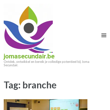
Ga
naar
inhoud
(druk
op
enter)
jomasecundair.be
Ontdek, ontwikkel en bereik je volledige potentieel bij Joma
Secundair.
Tag:
branche