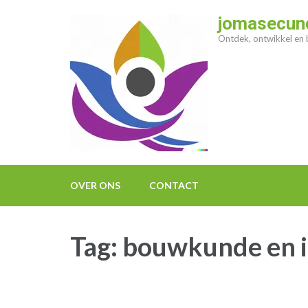
Ga
jomasecund
naar
Ontdek, ontwikkel en b
inhoud
(druk
op
enter)
OVER ONS
CONTACT
Tag:
bouwkunde en i