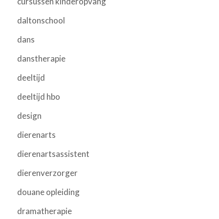
cursussen kinderopvang
daltonschool
dans
danstherapie
deeltijd
deeltijd hbo
design
dierenarts
dierenartsassistent
dierenverzorger
douane opleiding
dramatherapie