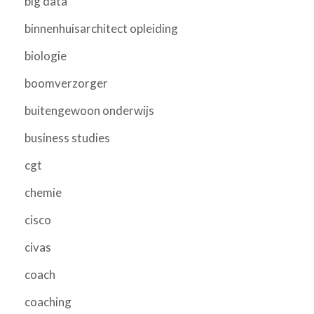
big data
binnenhuisarchitect opleiding
biologie
boomverzorger
buitengewoon onderwijs
business studies
cgt
chemie
cisco
civas
coach
coaching