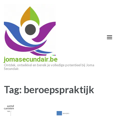
Ga
naar
inhoud
(druk
op
enter)
jomasecundair.be
Ontdek, ontwikkel en bereik je volledige potentieel bij Joma
Secundair.
Tag:
beroepspraktijk