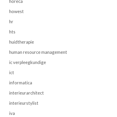
horeca
howest
hr
hts
huidtherapie
human resource management
ic verpleegkundige
ict
informatica
interieurarchitect
interieurstylist
iva