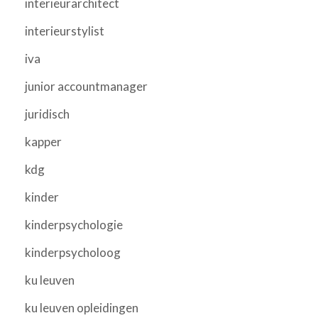
interieurarchitect
interieurstylist
iva
junior accountmanager
juridisch
kapper
kdg
kinder
kinderpsychologie
kinderpsycholoog
ku leuven
ku leuven opleidingen