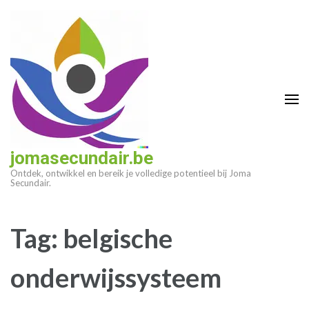
Ga
naar
inhoud
(druk
op
enter)
jomasecundair.be
Ontdek, ontwikkel en bereik je volledige potentieel bij Joma
Secundair.
Tag:
belgische
onderwijssysteem