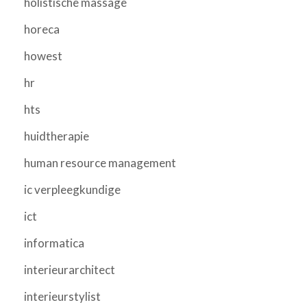
holistische massage
horeca
howest
hr
hts
huidtherapie
human resource management
ic verpleegkundige
ict
informatica
interieurarchitect
interieurstylist