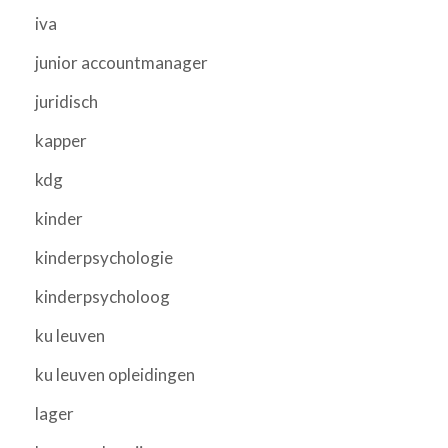
iva
junior accountmanager
juridisch
kapper
kdg
kinder
kinderpsychologie
kinderpsycholoog
ku leuven
ku leuven opleidingen
lager