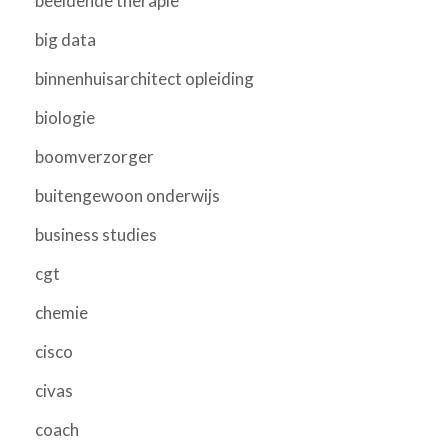
beeldende therapie
big data
binnenhuisarchitect opleiding
biologie
boomverzorger
buitengewoon onderwijs
business studies
cgt
chemie
cisco
civas
coach