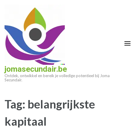
Ga
naar
inhoud
(druk
op
enter)
jomasecundair.be
Ontdek, ontwikkel en bereik je volledige potentieel bij Joma
Secundair.
Tag:
belangrijkste
kapitaal