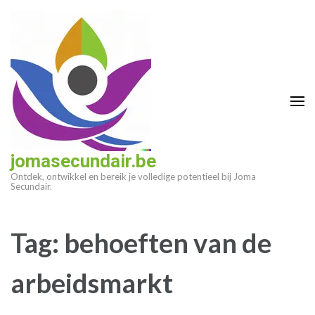
Ga
naar
inhoud
(druk
op
enter)
jomasecundair.be
Ontdek, ontwikkel en bereik je volledige potentieel bij Joma
Secundair.
Tag:
behoeften van de
arbeidsmarkt