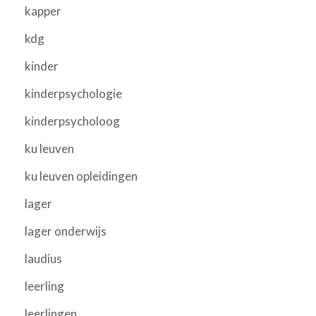
kapper
kdg
kinder
kinderpsychologie
kinderpsycholoog
ku leuven
ku leuven opleidingen
lager
lager onderwijs
laudius
leerling
leerlingen