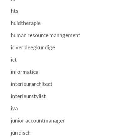
hts
huidtherapie
human resource management
ic verpleegkundige
ict
informatica
interieurarchitect
interieurstylist
iva
junior accountmanager
juridisch