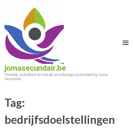
Ga
naar
inhoud
(druk
op
enter)
jomasecundair.be
Ontdek, ontwikkel en bereik je volledige potentieel bij Joma
Secundair.
Tag:
bedrijfsdoelstellingen