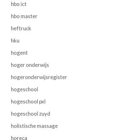
hbo ict
hbo master
heftruck
hku
hogent
hoger onderwijs
hogeronderwijsregister
hogeschool
hogeschool pxl
hogeschool zuyd
holistische massage
horeca