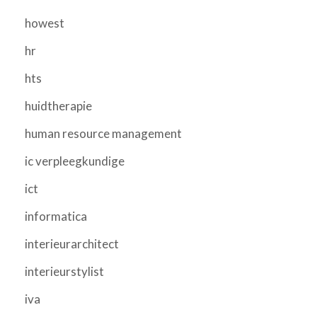
howest
hr
hts
huidtherapie
human resource management
ic verpleegkundige
ict
informatica
interieurarchitect
interieurstylist
iva