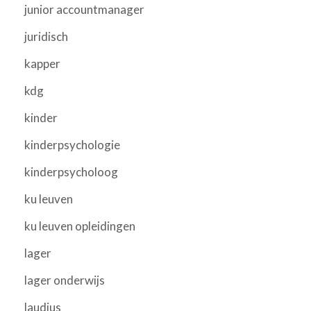
junior accountmanager
juridisch
kapper
kdg
kinder
kinderpsychologie
kinderpsycholoog
ku leuven
ku leuven opleidingen
lager
lager onderwijs
laudius