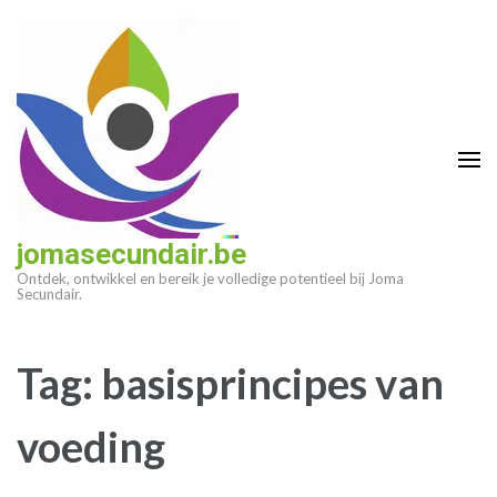
Ga
naar
inhoud
(druk
op
enter)
jomasecundair.be
Ontdek, ontwikkel en bereik je volledige potentieel bij Joma
Secundair.
Tag:
basisprincipes van
voeding