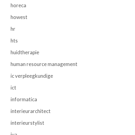
horeca
howest
hr
hts
huidtherapie
human resource management
ic verpleegkundige
ict
informatica
interieurarchitect
interieurstylist
iva