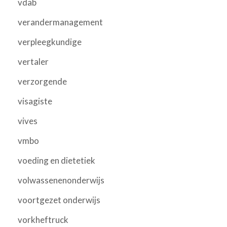
vdab
verandermanagement
verpleegkundige
vertaler
verzorgende
visagiste
vives
vmbo
voeding en dietetiek
volwassenenonderwijs
voortgezet onderwijs
vorkheftruck