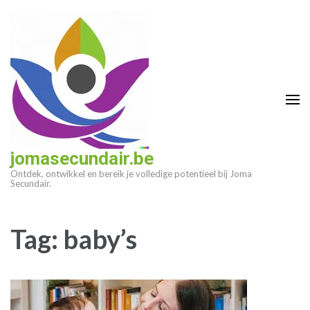
Ga
naar
inhoud
(druk
op
enter)
jomasecundair.be
Ontdek, ontwikkel en bereik je volledige potentieel bij Joma
Secundair.
Tag:
baby’s