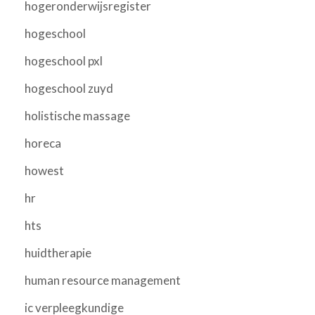
hogeronderwijsregister
hogeschool
hogeschool pxl
hogeschool zuyd
holistische massage
horeca
howest
hr
hts
huidtherapie
human resource management
ic verpleegkundige