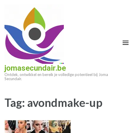
Ga
naar
inhoud
(druk
op
enter)
jomasecundair.be
Ontdek, ontwikkel en bereik je volledige potentieel bij Joma
Secundair.
Tag:
avondmake-up