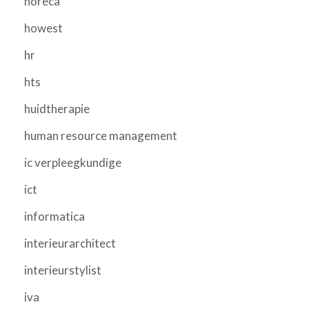
horeca
howest
hr
hts
huidtherapie
human resource management
ic verpleegkundige
ict
informatica
interieurarchitect
interieurstylist
iva