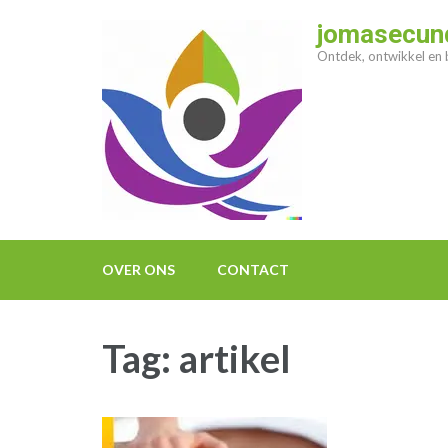
Ga
jomasecund
naar
Ontdek, ontwikkel en b
inhoud
(druk
op
enter)
OVER ONS
CONTACT
Tag:
artikel