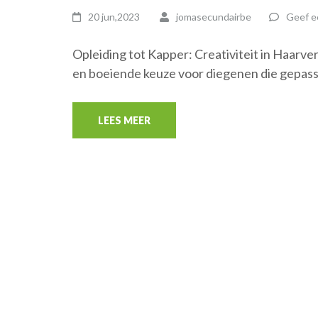
20 jun,2023
jomasecundairbe
Geef e
Opleiding tot Kapper: Creativiteit in Haarve
en boeiende keuze voor diegenen die gepas
LEES MEER