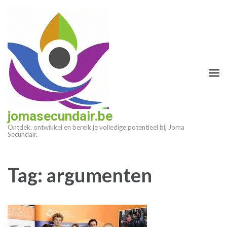
Ga
naar
inhoud
(druk
op
enter)
jomasecundair.be
Ontdek, ontwikkel en bereik je volledige potentieel bij Joma
Secundair.
Tag:
argumenten