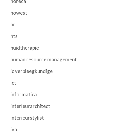
horeca
howest
hr
hts
huidtherapie
human resource management
ic verpleegkundige
ict
informatica
interieurarchitect
interieurstylist
iva