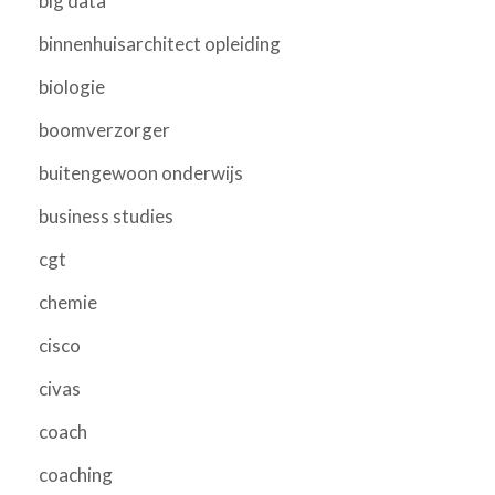
big data
binnenhuisarchitect opleiding
biologie
boomverzorger
buitengewoon onderwijs
business studies
cgt
chemie
cisco
civas
coach
coaching