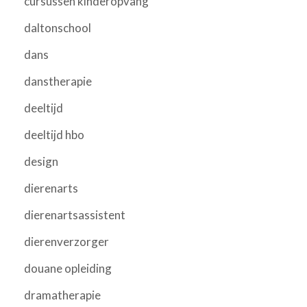
cursussen kinderopvang
daltonschool
dans
danstherapie
deeltijd
deeltijd hbo
design
dierenarts
dierenartsassistent
dierenverzorger
douane opleiding
dramatherapie