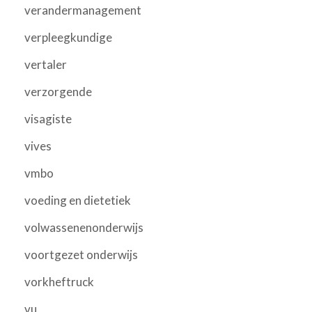
verandermanagement
verpleegkundige
vertaler
verzorgende
visagiste
vives
vmbo
voeding en dietetiek
volwassenenonderwijs
voortgezet onderwijs
vorkheftruck
vu