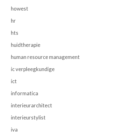
howest
hr
hts
huidtherapie
human resource management
ic verpleegkundige
ict
informatica
interieurarchitect
interieurstylist
iva