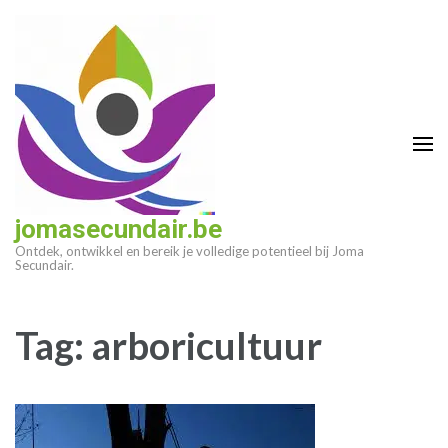
Ga
naar
inhoud
(druk
op
enter)
jomasecundair.be
Ontdek, ontwikkel en bereik je volledige potentieel bij Joma
Secundair.
Tag:
arboricultuur