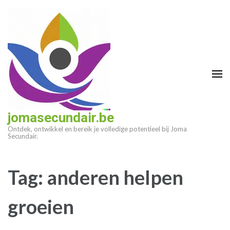
Ga
naar
inhoud
(druk
op
enter)
jomasecundair.be
Ontdek, ontwikkel en bereik je volledige potentieel bij Joma
Secundair.
Tag:
anderen helpen
groeien