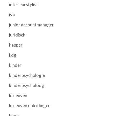
interieurstylist
iva
junior accountmanager
juridisch
kapper
kdg
kinder
kinderpsychologie
kinderpsycholoog
ku leuven
ku leuven opleidingen
lager