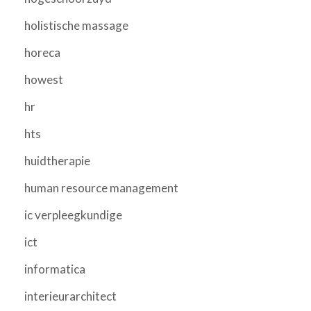
holistische massage
horeca
howest
hr
hts
huidtherapie
human resource management
ic verpleegkundige
ict
informatica
interieurarchitect