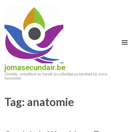
Ga
naar
inhoud
(druk
op
enter)
jomasecundair.be
Ontdek, ontwikkel en bereik je volledige potentieel bij Joma
Secundair.
Tag:
anatomie