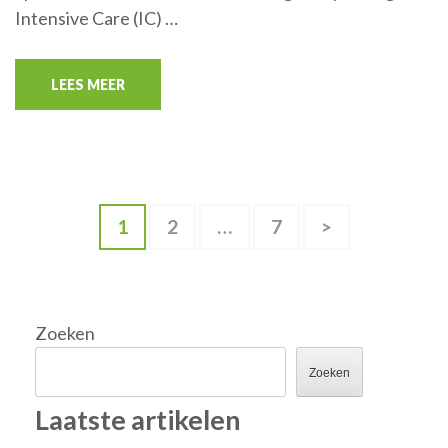
Intensive Care (IC) …
LEES MEER
Berichten
Pagina
Pagina
Pagina
1
2
…
7
>
paginering
Zoeken
Zoeken
Laatste artikelen