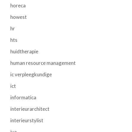
horeca
howest
hr
hts
huidtherapie
human resource management
ic verpleegkundige
ict
informatica
interieurarchitect
interieurstylist
iva