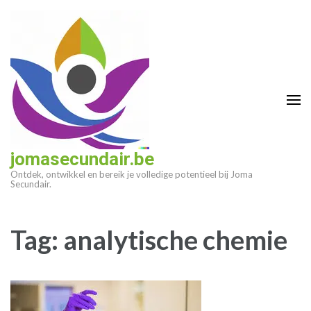
Ga
naar
inhoud
(druk
op
enter)
jomasecundair.be
Ontdek, ontwikkel en bereik je volledige potentieel bij Joma
Secundair.
Tag:
analytische chemie