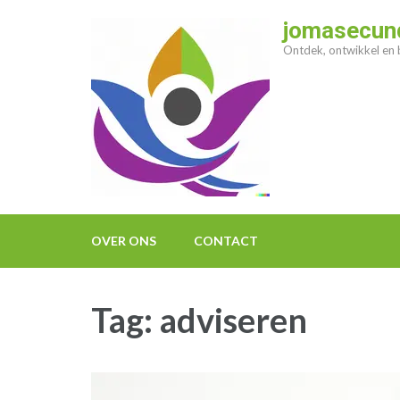
Ga
jomasecund
naar
Ontdek, ontwikkel en b
inhoud
(druk
op
enter)
OVER ONS
CONTACT
Tag:
adviseren