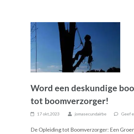
Word een deskundige boo
tot boomverzorger!
17 okt,2023
jomasecundairbe
Geef e
De Opleiding tot Boomverzorger: Een Groene