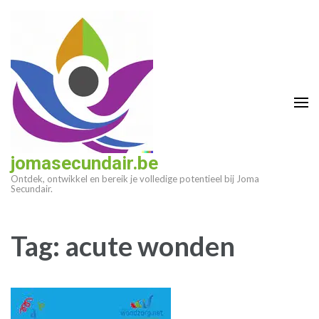
Ga
naar
inhoud
(druk
op
enter)
jomasecundair.be
Ontdek, ontwikkel en bereik je volledige potentieel bij Joma
Secundair.
Tag:
acute wonden