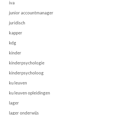
iva
junior accountmanager
juridisch
kapper
kdg
kinder
kinderpsychologie
kinderpsycholoog
ku leuven
ku leuven opleidingen
lager
lager onderwijs