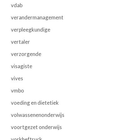
vdab
verandermanagement
verpleegkundige
vertaler
verzorgende
visagiste
vives
vmbo
voeding en dietetiek
volwassenenonderwijs
voortgezet onderwijs
vorkheftruck