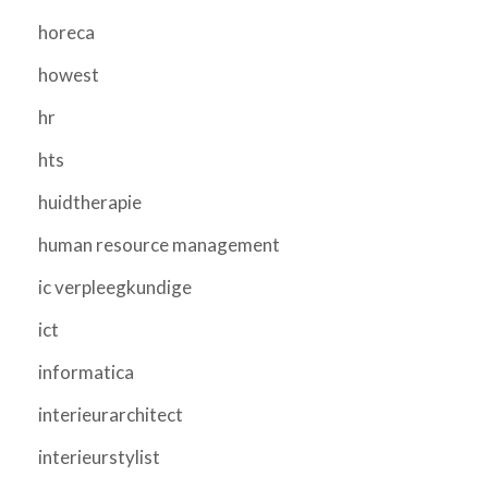
horeca
howest
hr
hts
huidtherapie
human resource management
ic verpleegkundige
ict
informatica
interieurarchitect
interieurstylist