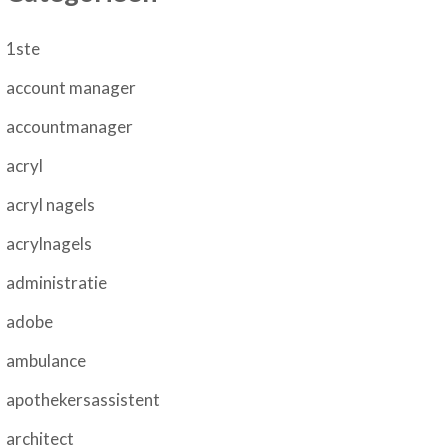
1ste
account manager
accountmanager
acryl
acryl nagels
acrylnagels
administratie
adobe
ambulance
apothekersassistent
architect