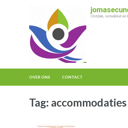
Ga
jomasecund
naar
Ontdek, ontwikkel en b
inhoud
(druk
op
enter)
OVER ONS
CONTACT
Tag:
accommodaties