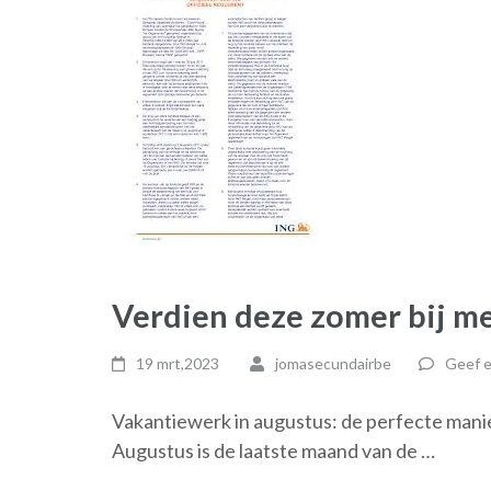
Verdien deze zomer bij m
19 mrt,2023
jomasecundairbe
Geef e
Vakantiewerk in augustus: de perfecte manie
Augustus is de laatste maand van de …