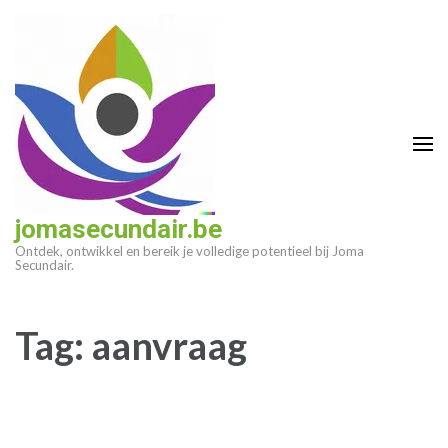
Ga
naar
inhoud
(druk
op
enter)
jomasecundair.be
Ontdek, ontwikkel en bereik je volledige potentieel bij Joma
Secundair.
Tag:
aanvraag