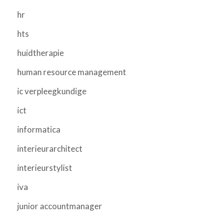
hr
hts
huidtherapie
human resource management
ic verpleegkundige
ict
informatica
interieurarchitect
interieurstylist
iva
junior accountmanager