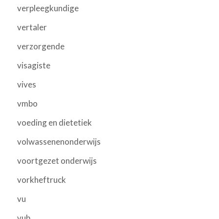
verpleegkundige
vertaler
verzorgende
visagiste
vives
vmbo
voeding en dietetiek
volwassenenonderwijs
voortgezet onderwijs
vorkheftruck
vu
vub