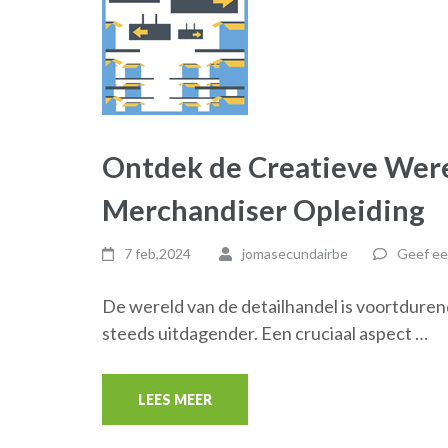
Ontdek de Creatieve Were
Merchandiser Opleiding
7 feb,2024
jomasecundairbe
Geef ee
De wereld van de detailhandel is voortdure
steeds uitdagender. Een cruciaal aspect …
LEES MEER