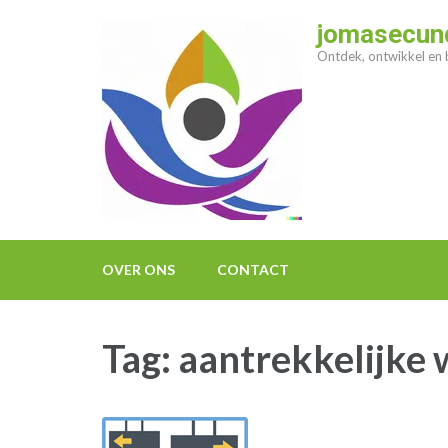
Ga
jomasecund
naar
Ontdek, ontwikkel en b
inhoud
(druk
op
enter)
OVER ONS
CONTACT
Tag:
aantrekkelijke 