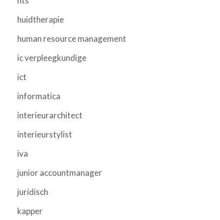
hts
huidtherapie
human resource management
ic verpleegkundige
ict
informatica
interieurarchitect
interieurstylist
iva
junior accountmanager
juridisch
kapper