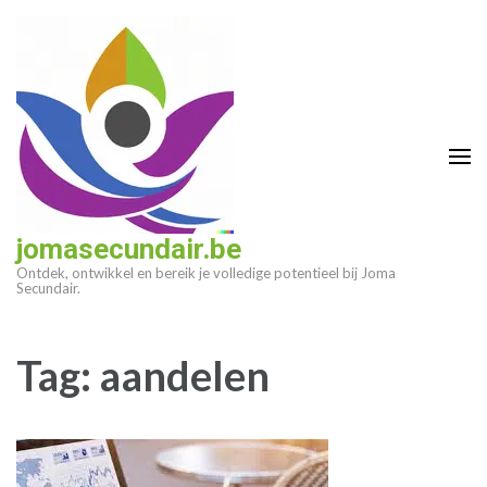
Ga
naar
inhoud
(druk
op
enter)
jomasecundair.be
Ontdek, ontwikkel en bereik je volledige potentieel bij Joma
Secundair.
Tag:
aandelen