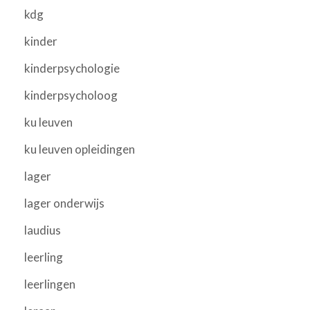
kdg
kinder
kinderpsychologie
kinderpsycholoog
ku leuven
ku leuven opleidingen
lager
lager onderwijs
laudius
leerling
leerlingen