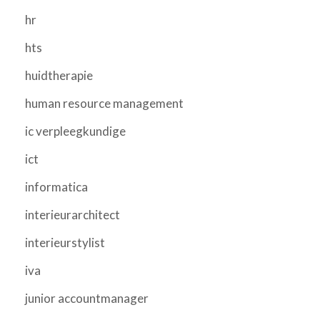
hr
hts
huidtherapie
human resource management
ic verpleegkundige
ict
informatica
interieurarchitect
interieurstylist
iva
junior accountmanager