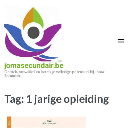
Ga
naar
inhoud
(druk
op
enter)
jomasecundair.be
Ontdek, ontwikkel en bereik je volledige potentieel bij Joma
Secundair.
Tag:
1 jarige opleiding