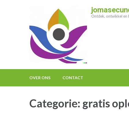
Ga
jomasecund
naar
Ontdek, ontwikkel en b
inhoud
(druk
op
enter)
OVER ONS
CONTACT
Categorie:
gratis op