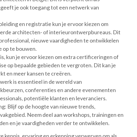
 geeft je ook toegang tot een netwerk van
leiding en registratie kun je ervoor kiezen om
erde architecten- of interieurontwerpbureaus. Dit
ls professional, nieuwe vaardigheden te ontwikkelen
ie op te bouwen.
is, kun je ervoor kiezen om extra certificeringen of
tise op bepaalde gebieden te vergroten. Dit kan je
rkt en meer kansen te creëren.
rk is essentieel in de wereld van
vakbeurzen, conferenties en andere evenementen
ssionals, potentiële klanten en leveranciers.
g: Blijf op de hoogte van nieuwe trends,
 vakgebied. Neem deel aan workshops, trainingen en
uden en je vaardigheden verder te ontwikkelen.
ge kennis, ervaring en erkenning verwerven om als