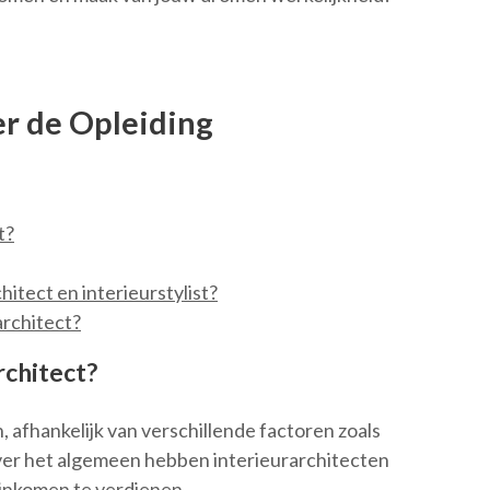
er de Opleiding
t?
hitect en interieurstylist?
architect?
rchitect?
n, afhankelijk van verschillende factoren zoals
Over het algemeen hebben interieurarchitecten
 inkomen te verdienen.