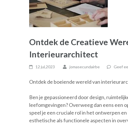
Ontdek de Creatieve Were
Interieurarchitect
12 jul,2023
jomasecundairbe
Geef ee
Ontdek de boeiende wereld van interieurarc
Ben je gepassioneerd door design, ruimteli
leefomgevingen? Overweeg dan eens een oplei
speel je een cruciale rol in het ontwerpen e
esthetische als functionele aspecten in ov