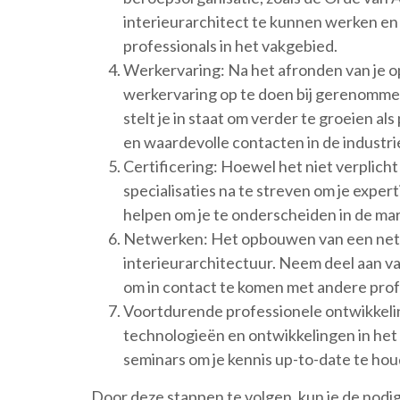
interieurarchitect te kunnen werken en
professionals in het vakgebied.
Werkervaring: Na het afronden van je op
werkervaring op te doen bij gerenomme
stelt je in staat om verder te groeien a
en waardevolle contacten in de industr
Certificering: Hoewel het niet verplicht 
specialisaties na te streven om je exper
helpen om je te onderscheiden in de ma
Netwerken: Het opbouwen van een netwe
interieurarchitectuur. Neem deel aan 
om in contact te komen met andere profe
Voortdurende professionele ontwikkelin
technologieën en ontwikkelingen in het
seminars om je kennis up-to-date te ho
Door deze stappen te volgen, kun je de nodi