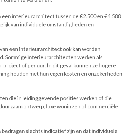
an een interieurarchitect tussen de €2.500 en €4.500
nkelijk van individuele omstandigheden en
is van een interieurarchitect ook kan worden
nd. Sommige interieurarchitecten werken als
 project of per uur. In dit geval kunnen ze hogere
ening houden met hun eigen kosten en onzekerheden
en die in leidinggevende posities werken of die
ls duurzaam ontwerp, luxe woningen of commerciële
bedragen slechts indicatief zijn en dat individuele