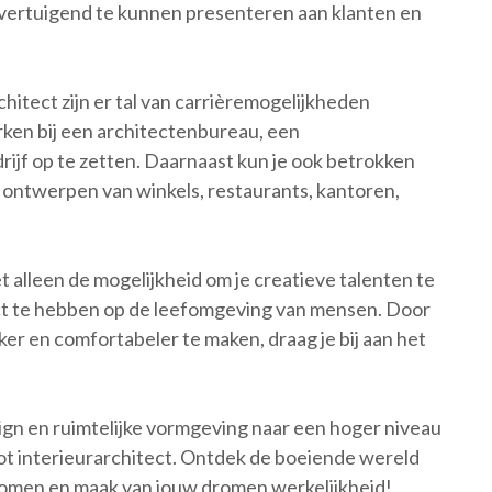
n overtuigend te kunnen presenteren aan klanten en
chitect zijn er tal van carrièremogelijkheden
rken bij een architectenbureau, een
rijf op te zetten. Daarnaast kun je ook betrokken
t ontwerpen van winkels, restaurants, kantoren,
et alleen de mogelijkheid om je creatieve talenten te
ct te hebben op de leefomgeving van mensen. Door
ker en comfortabeler te maken, draag je bij aan het
sign en ruimtelijke vormgeving naar een hoger niveau
tot interieurarchitect. Ontdek de boeiende wereld
nkomen en maak van jouw dromen werkelijkheid!