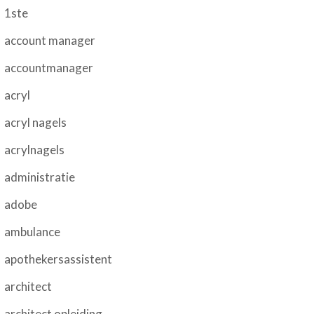
1ste
account manager
accountmanager
acryl
acryl nagels
acrylnagels
administratie
adobe
ambulance
apothekersassistent
architect
architect opleiding