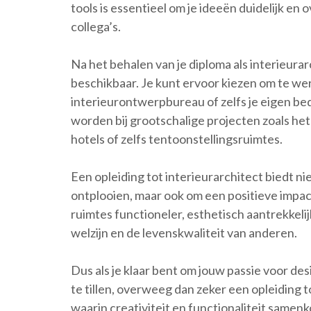
tools is essentieel om je ideeën duidelijk e
collega’s.
Na het behalen van je diploma als interieurar
beschikbaar. Je kunt ervoor kiezen om te we
interieurontwerpbureau of zelfs je eigen bed
worden bij grootschalige projecten zoals he
hotels of zelfs tentoonstellingsruimtes.
Een opleiding tot interieurarchitect biedt ni
ontplooien, maar ook om een positieve impa
ruimtes functioneler, esthetisch aantrekkelij
welzijn en de levenskwaliteit van anderen.
Dus als je klaar bent om jouw passie voor de
te tillen, overweeg dan zeker een opleiding 
waarin creativiteit en functionaliteit same