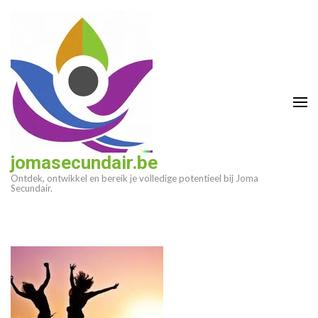
Ga
naar
inhoud
(druk
op
enter)
jomasecundair.be
Ontdek, ontwikkel en bereik je volledige potentieel bij Joma
Secundair.