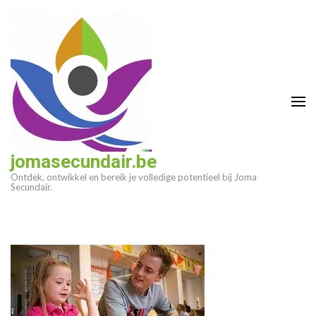
Ga
naar
inhoud
(druk
op
enter)
jomasecundair.be
Ontdek, ontwikkel en bereik je volledige potentieel bij Joma
Secundair.