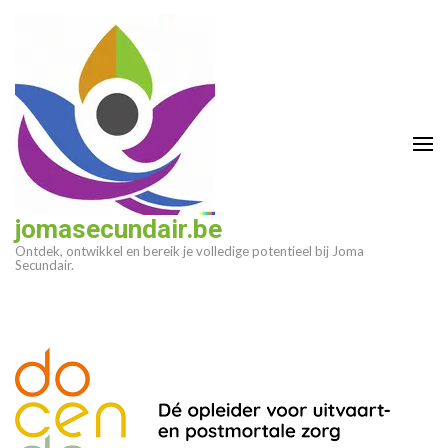
Ga
naar
inhoud
(druk
op
enter)
jomasecundair.be
Ontdek, ontwikkel en bereik je volledige potentieel bij Joma
Secundair.