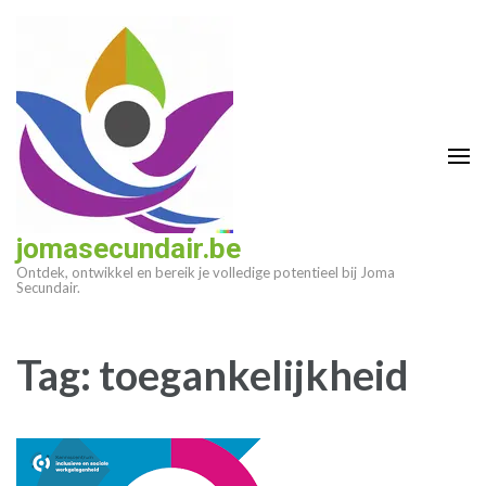
Ga
naar
inhoud
(druk
op
enter)
jomasecundair.be
Ontdek, ontwikkel en bereik je volledige potentieel bij Joma
Secundair.
Tag:
toegankelijkheid