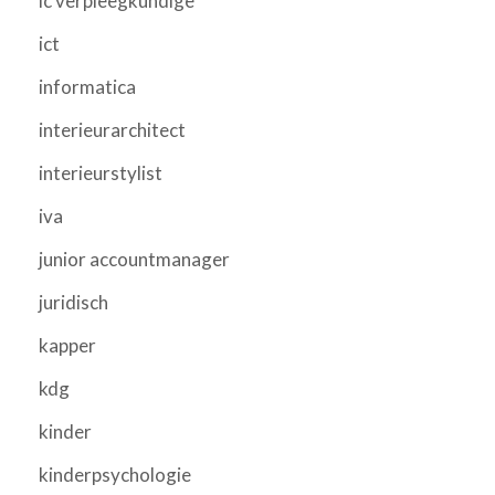
ic verpleegkundige
ict
informatica
interieurarchitect
interieurstylist
iva
junior accountmanager
juridisch
kapper
kdg
kinder
kinderpsychologie