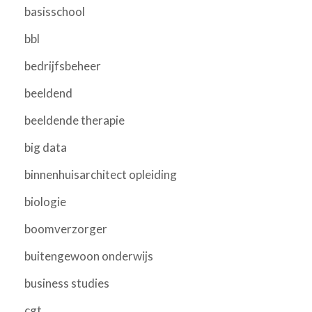
basisschool
bbl
bedrijfsbeheer
beeldend
beeldende therapie
big data
binnenhuisarchitect opleiding
biologie
boomverzorger
buitengewoon onderwijs
business studies
cgt