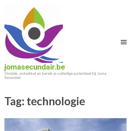
Ga
naar
inhoud
(druk
op
enter)
jomasecundair.be
Ontdek, ontwikkel en bereik je volledige potentieel bij Joma
Secundair.
Tag:
technologie