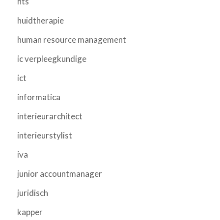
hts
huidtherapie
human resource management
ic verpleegkundige
ict
informatica
interieurarchitect
interieurstylist
iva
junior accountmanager
juridisch
kapper