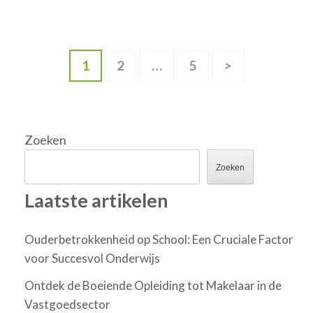
Berichten
Pagina
Pagina
Pagina
1
2
…
5
>
paginering
Zoeken
Zoeken
Laatste artikelen
Ouderbetrokkenheid op School: Een Cruciale Factor
voor Succesvol Onderwijs
Ontdek de Boeiende Opleiding tot Makelaar in de
Vastgoedsector