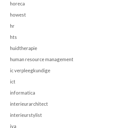
horeca
howest
hr
hts
huidtherapie
human resource management
ic verpleegkundige
ict
informatica
interieurarchitect
interieurstylist
iva