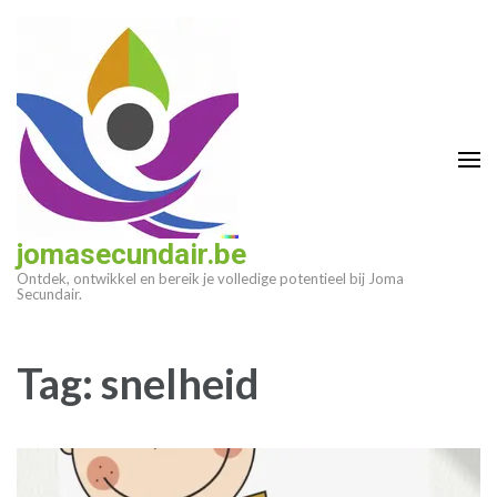
Ga
naar
inhoud
(druk
op
enter)
jomasecundair.be
Ontdek, ontwikkel en bereik je volledige potentieel bij Joma
Secundair.
Tag:
snelheid