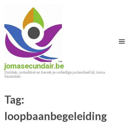
Ga
naar
inhoud
(druk
op
enter)
jomasecundair.be
Ontdek, ontwikkel en bereik je volledige potentieel bij Joma
Secundair.
Tag:
loopbaanbegeleiding