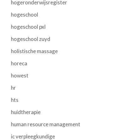
hogeronderwijsregister
hogeschool
hogeschool pxl
hogeschool zuyd
holistische massage
horeca
howest
hr
hts
huidtherapie
human resource management
ic verpleegkundige