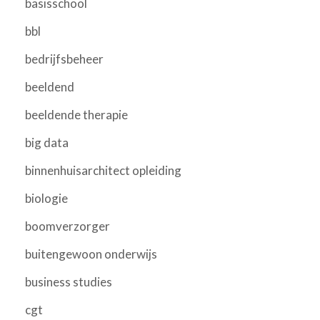
basisschool
bbl
bedrijfsbeheer
beeldend
beeldende therapie
big data
binnenhuisarchitect opleiding
biologie
boomverzorger
buitengewoon onderwijs
business studies
cgt