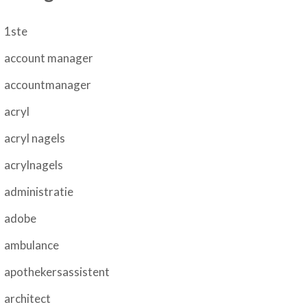
1ste
account manager
accountmanager
acryl
acryl nagels
acrylnagels
administratie
adobe
ambulance
apothekersassistent
architect