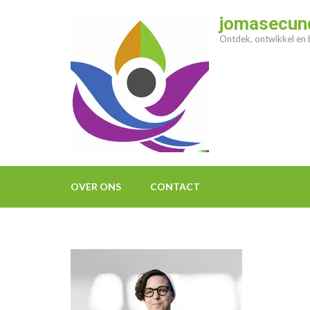
Ga
jomasecund
naar
Ontdek, ontwikkel en b
inhoud
(druk
op
enter)
OVER ONS
CONTACT