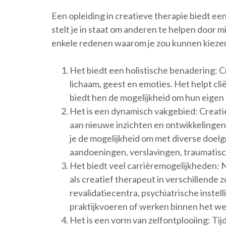
Een opleiding in creatieve therapie biedt ee
stelt je in staat om anderen te helpen door mid
enkele redenen waarom je zou kunnen kiezen
Het biedt een holistische benadering: C
lichaam, geest en emoties. Het helpt c
biedt hen de mogelijkheid om hun eigen 
Het is een dynamisch vakgebied: Creati
aan nieuwe inzichten en ontwikkelingen
je de mogelijkheid om met diverse doel
aandoeningen, verslavingen, traumatisc
Het biedt veel carrièremogelijkheden: N
als creatief therapeut in verschillende z
revalidatiecentra, psychiatrische instell
praktijkvoeren of werken binnen het we
Het is een vorm van zelfontplooiing: Tijde