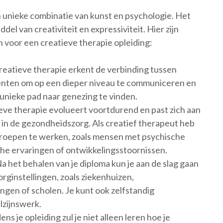
n unieke combinatie van kunst en psychologie. Het
del van creativiteit en expressiviteit. Hier zijn
 voor een creatieve therapie opleiding:
reatieve therapie erkent de verbinding tussen
liënten om op een dieper niveau te communiceren en
unieke pad naar genezing te vinden.
eve therapie evolueert voortdurend en past zich aan
 in de gezondheidszorg. Als creatief therapeut heb
groepen te werken, zoals mensen met psychische
he ervaringen of ontwikkelingsstoornissen.
a het behalen van je diploma kun je aan de slag gaan
orginstellingen, zoals ziekenhuizen,
ingen of scholen. Je kunt ook zelfstandig
lzijnswerk.
ns je opleiding zul je niet alleen leren hoe je