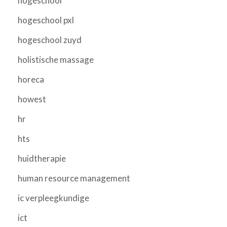
hogeschool
hogeschool pxl
hogeschool zuyd
holistische massage
horeca
howest
hr
hts
huidtherapie
human resource management
ic verpleegkundige
ict