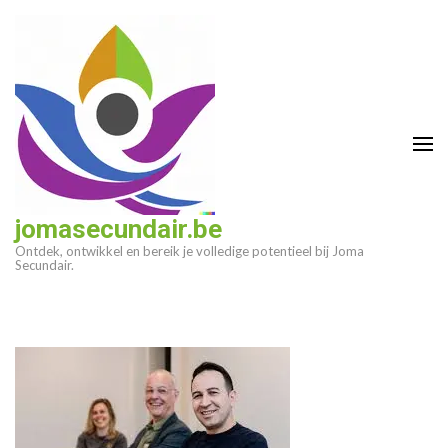
Ga
naar
inhoud
(druk
op
enter)
jomasecundair.be
Ontdek, ontwikkel en bereik je volledige potentieel bij Joma
Secundair.