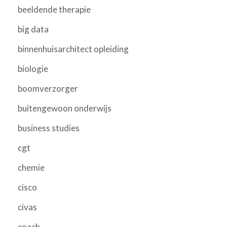
beeldende therapie
big data
binnenhuisarchitect opleiding
biologie
boomverzorger
buitengewoon onderwijs
business studies
cgt
chemie
cisco
civas
coach