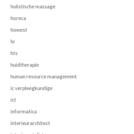
holistische massage
horeca
howest
hr
hts
huidtherapie
human resource management
ic verpleegkundige
ict
informatica
interieurarchitect