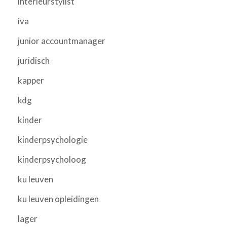
interieurstylist
iva
junior accountmanager
juridisch
kapper
kdg
kinder
kinderpsychologie
kinderpsycholoog
ku leuven
ku leuven opleidingen
lager