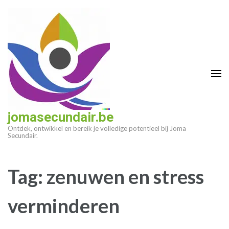
Ga
naar
inhoud
(druk
op
enter)
jomasecundair.be
Ontdek, ontwikkel en bereik je volledige potentieel bij Joma
Secundair.
Tag:
zenuwen en stress
verminderen