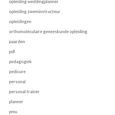
opleiding weddingplanner
opleiding zweminstructeur
opleidingen
orthomoleculaire geneeskunde opleiding
paarden
pdl
pedagogiek
pedicure
personal
personal trainer
planner
pmu