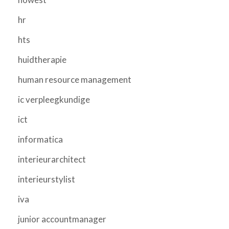
hr
hts
huidtherapie
human resource management
ic verpleegkundige
ict
informatica
interieurarchitect
interieurstylist
iva
junior accountmanager