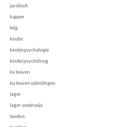
juridisch
kapper
kdg
kinder
kinderpsychologie
kinderpsycholoog
ku leuven
ku leuven opleidingen
lager
lager onderwijs
laudius