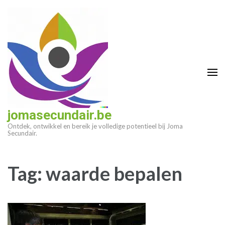
Ga
naar
inhoud
(druk
op
enter)
jomasecundair.be
Ontdek, ontwikkel en bereik je volledige potentieel bij Joma
Secundair.
Tag:
waarde bepalen