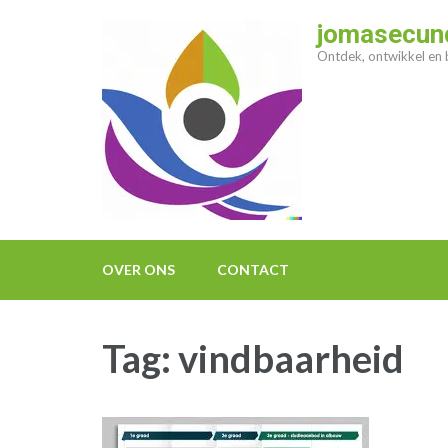
Ga
jomasecund
naar
Ontdek, ontwikkel en b
inhoud
(druk
op
enter)
OVER ONS
CONTACT
Tag:
vindbaarheid