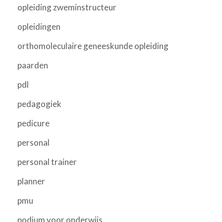
opleiding zweminstructeur
opleidingen
orthomoleculaire geneeskunde opleiding
paarden
pdl
pedagogiek
pedicure
personal
personal trainer
planner
pmu
podium voor onderwijs