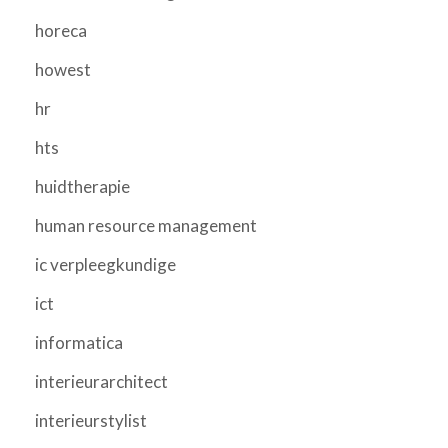
horeca
howest
hr
hts
huidtherapie
human resource management
ic verpleegkundige
ict
informatica
interieurarchitect
interieurstylist