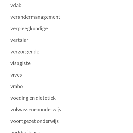
vdab
verandermanagement
verpleegkundige
vertaler
verzorgende
visagiste
vives
vmbo
voeding en dietetiek
volwassenenonderwijs
voortgezet onderwijs
vorkheftruck