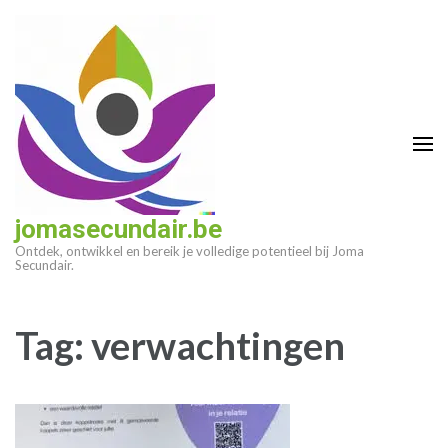
Ga
naar
inhoud
(druk
op
enter)
jomasecundair.be
Ontdek, ontwikkel en bereik je volledige potentieel bij Joma
Secundair.
Tag:
verwachtingen