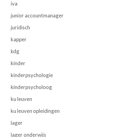
iva
junior accountmanager
juridisch
kapper
kdg
kinder
kinderpsychologie
kinderpsycholoog
ku leuven
ku leuven opleidingen
lager
lager onderwijs