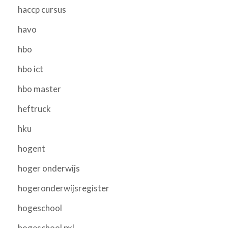
haccp cursus
havo
hbo
hbo ict
hbo master
heftruck
hku
hogent
hoger onderwijs
hogeronderwijsregister
hogeschool
hogeschool pxl