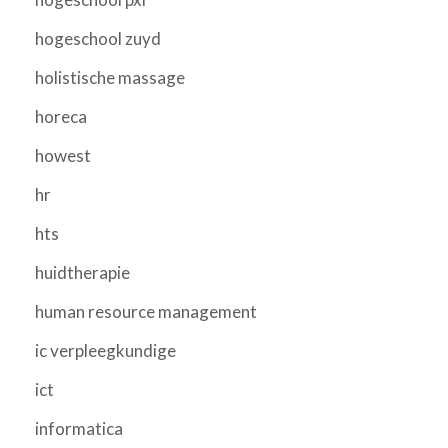
hogeschool zuyd
holistische massage
horeca
howest
hr
hts
huidtherapie
human resource management
ic verpleegkundige
ict
informatica