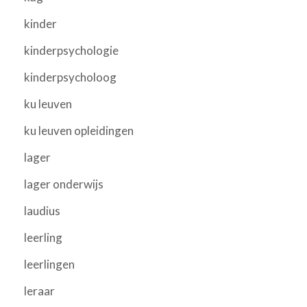
kinder
kinderpsychologie
kinderpsycholoog
ku leuven
ku leuven opleidingen
lager
lager onderwijs
laudius
leerling
leerlingen
leraar