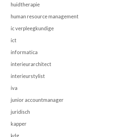
huidtherapie
human resource management
ic verpleegkundige
ict
informatica
interieurarchitect
interieurstylist
iva
junior accountmanager
juridisch
kapper
kdg