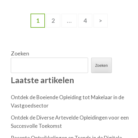
Berichten
Pagina
Pagina
Pagina
1
2
…
4
>
paginering
Zoeken
Zoeken
Laatste artikelen
Ontdek de Boeiende Opleiding tot Makelaar in de
Vastgoedsector
Ontdek de Diverse Artevelde Opleidingen voor een
Succesvolle Toekomst
Recente Ontwikkelingen en Trends in de Digitale