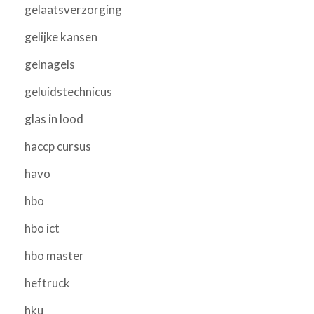
gelaatsverzorging
gelijke kansen
gelnagels
geluidstechnicus
glas in lood
haccp cursus
havo
hbo
hbo ict
hbo master
heftruck
hku