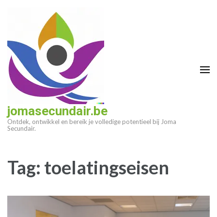
Ga
naar
inhoud
(druk
op
enter)
jomasecundair.be
Ontdek, ontwikkel en bereik je volledige potentieel bij Joma
Secundair.
Tag:
toelatingseisen