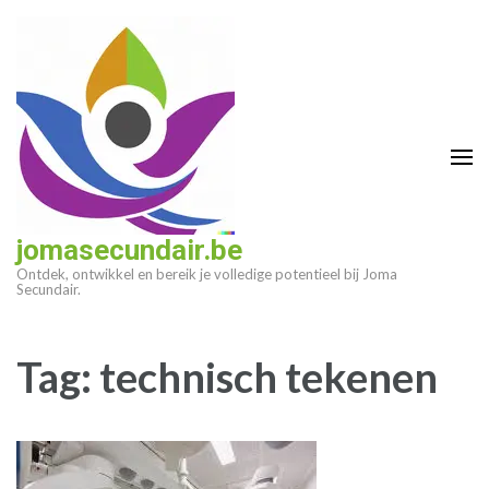
Ga
naar
inhoud
(druk
op
enter)
jomasecundair.be
Ontdek, ontwikkel en bereik je volledige potentieel bij Joma
Secundair.
Tag:
technisch tekenen