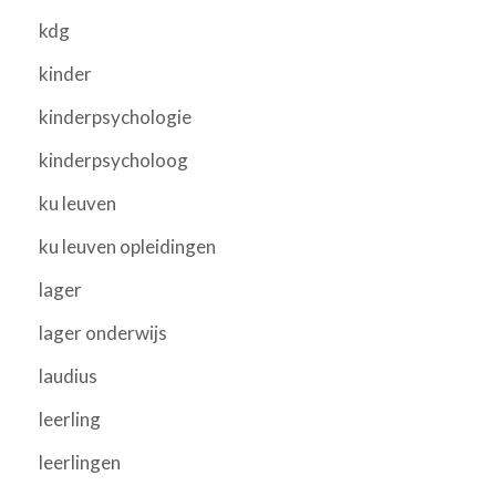
kdg
kinder
kinderpsychologie
kinderpsycholoog
ku leuven
ku leuven opleidingen
lager
lager onderwijs
laudius
leerling
leerlingen