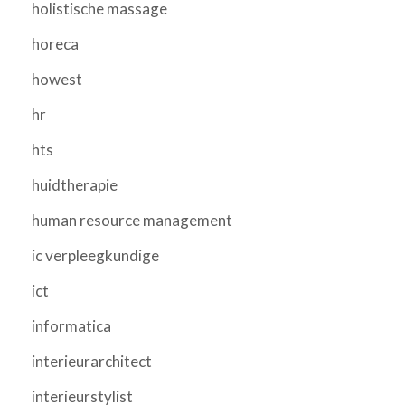
holistische massage
horeca
howest
hr
hts
huidtherapie
human resource management
ic verpleegkundige
ict
informatica
interieurarchitect
interieurstylist