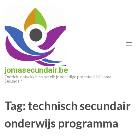
Ga
naar
inhoud
(druk
op
enter)
jomasecundair.be
Ontdek, ontwikkel en bereik je volledige potentieel bij Joma
Secundair.
Tag:
technisch secundair
onderwijs programma