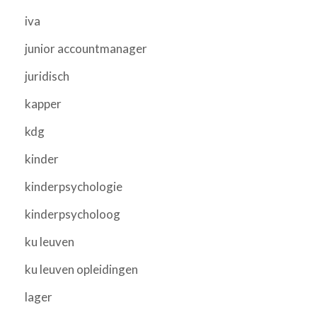
iva
junior accountmanager
juridisch
kapper
kdg
kinder
kinderpsychologie
kinderpsycholoog
ku leuven
ku leuven opleidingen
lager