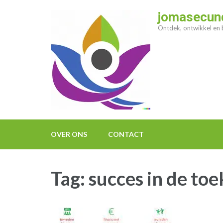
Ga
jomasecund
naar
Ontdek, ontwikkel en b
inhoud
(druk
op
enter)
OVER ONS
CONTACT
Tag:
succes in de to