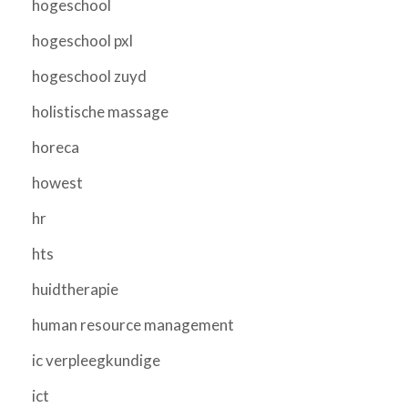
hogeschool
hogeschool pxl
hogeschool zuyd
holistische massage
horeca
howest
hr
hts
huidtherapie
human resource management
ic verpleegkundige
ict