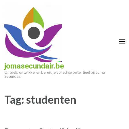
Ga
naar
inhoud
(druk
op
enter)
jomasecundair.be
Ontdek, ontwikkel en bereik je volledige potentieel bij Joma
Secundair.
Tag:
studenten