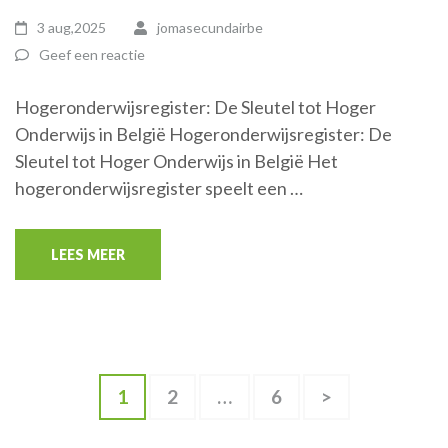
3 aug,2025
jomasecundairbe
Geef een reactie
Hogeronderwijsregister: De Sleutel tot Hoger
Onderwijs in België Hogeronderwijsregister: De
Sleutel tot Hoger Onderwijs in België Het
hogeronderwijsregister speelt een …
LEES MEER
Berichten
Pagina
Pagina
Pagina
1
2
…
6
>
paginering