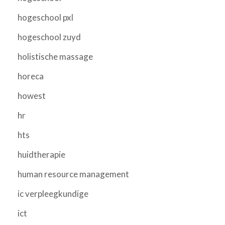
hogeschool pxl
hogeschool zuyd
holistische massage
horeca
howest
hr
hts
huidtherapie
human resource management
ic verpleegkundige
ict