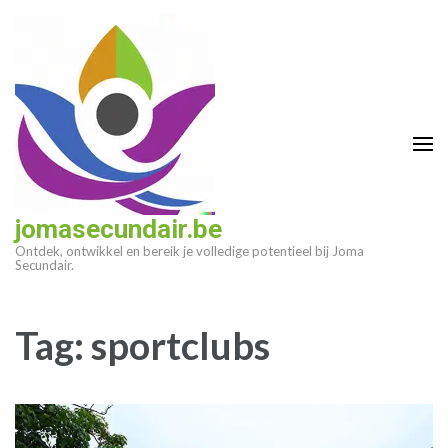
Ga
naar
inhoud
(druk
op
enter)
jomasecundair.be
Ontdek, ontwikkel en bereik je volledige potentieel bij Joma
Secundair.
Tag:
sportclubs