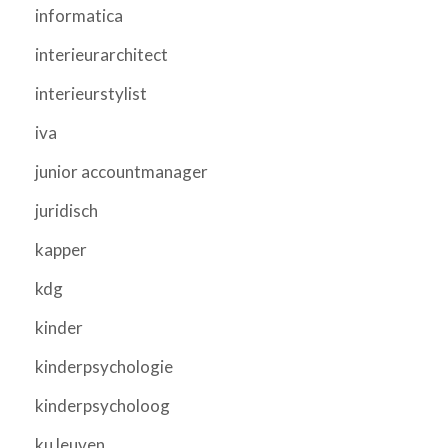
informatica
interieurarchitect
interieurstylist
iva
junior accountmanager
juridisch
kapper
kdg
kinder
kinderpsychologie
kinderpsycholoog
ku leuven