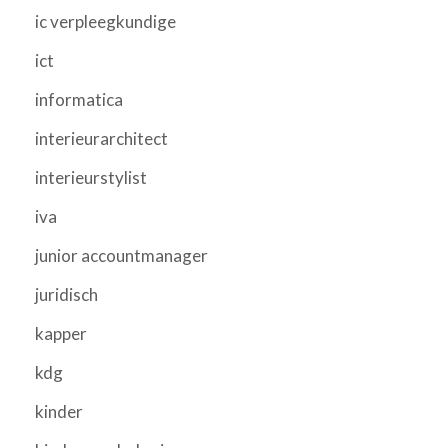
ic verpleegkundige
ict
informatica
interieurarchitect
interieurstylist
iva
junior accountmanager
juridisch
kapper
kdg
kinder