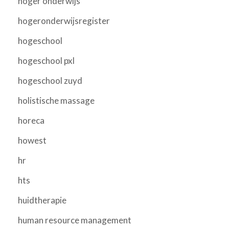
hoger onderwijs
hogeronderwijsregister
hogeschool
hogeschool pxl
hogeschool zuyd
holistische massage
horeca
howest
hr
hts
huidtherapie
human resource management