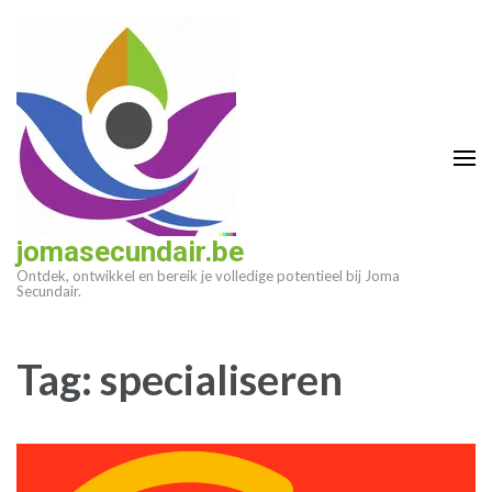
Ga
naar
inhoud
(druk
op
enter)
jomasecundair.be
Ontdek, ontwikkel en bereik je volledige potentieel bij Joma
Secundair.
Tag:
specialiseren