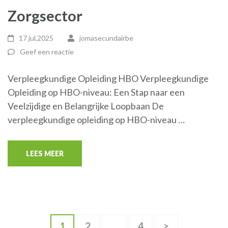
Zorgsector
17 jul,2025
jomasecundairbe
Geef een reactie
Verpleegkundige Opleiding HBO Verpleegkundige
Opleiding op HBO-niveau: Een Stap naar een
Veelzijdige en Belangrijke Loopbaan De
verpleegkundige opleiding op HBO-niveau …
LEES MEER
Berichten
Pagina
Pagina
Pagina
1
2
…
4
>