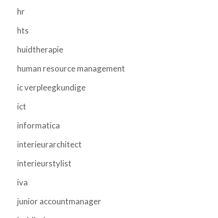
hr
hts
huidtherapie
human resource management
ic verpleegkundige
ict
informatica
interieurarchitect
interieurstylist
iva
junior accountmanager