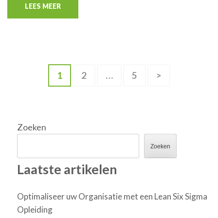
LEES MEER
Berichten
Pagina
Pagina
Pagina
1
2
…
5
>
paginering
Zoeken
Zoeken
Laatste artikelen
Optimaliseer uw Organisatie met een Lean Six Sigma
Opleiding