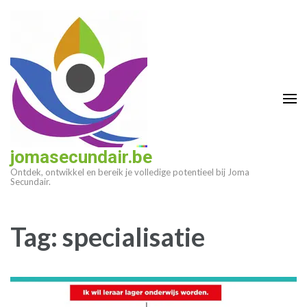
Ga
naar
inhoud
(druk
op
enter)
jomasecundair.be
Ontdek, ontwikkel en bereik je volledige potentieel bij Joma
Secundair.
Tag:
specialisatie