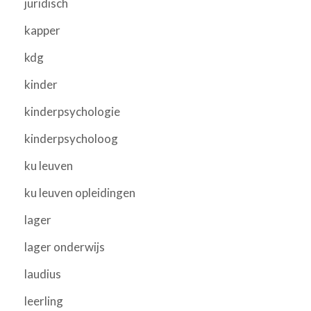
juridisch
kapper
kdg
kinder
kinderpsychologie
kinderpsycholoog
ku leuven
ku leuven opleidingen
lager
lager onderwijs
laudius
leerling