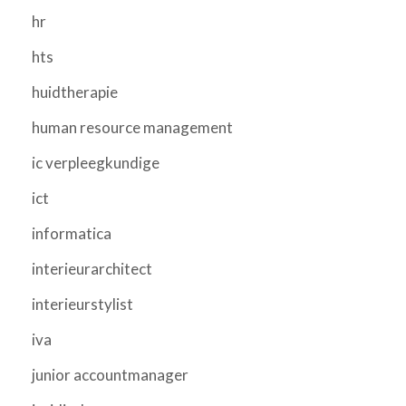
hr
hts
huidtherapie
human resource management
ic verpleegkundige
ict
informatica
interieurarchitect
interieurstylist
iva
junior accountmanager