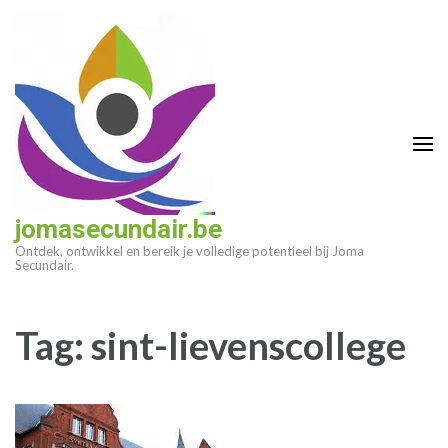
Ga
naar
inhoud
(druk
op
enter)
jomasecundair.be
Ontdek, ontwikkel en bereik je volledige potentieel bij Joma
Secundair.
Tag:
sint-lievenscollege