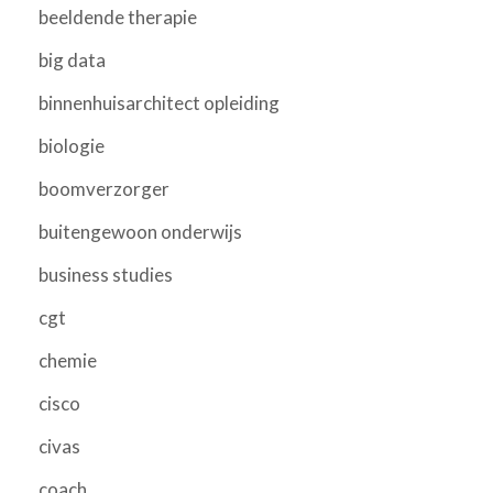
beeldende therapie
big data
binnenhuisarchitect opleiding
biologie
boomverzorger
buitengewoon onderwijs
business studies
cgt
chemie
cisco
civas
coach