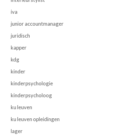
iva
junior accountmanager
juridisch
kapper
kdg
kinder
kinderpsychologie
kinderpsycholoog
ku leuven
ku leuven opleidingen
lager