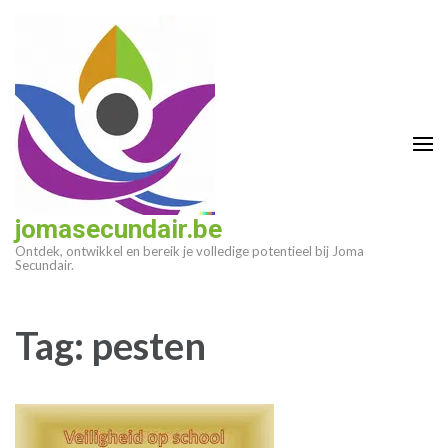
Ga
naar
inhoud
(druk
op
enter)
jomasecundair.be
Ontdek, ontwikkel en bereik je volledige potentieel bij Joma
Secundair.
Tag:
pesten