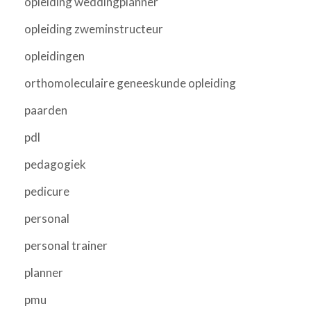
opleiding weddingplanner
opleiding zweminstructeur
opleidingen
orthomoleculaire geneeskunde opleiding
paarden
pdl
pedagogiek
pedicure
personal
personal trainer
planner
pmu