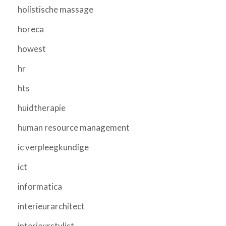
holistische massage
horeca
howest
hr
hts
huidtherapie
human resource management
ic verpleegkundige
ict
informatica
interieurarchitect
interieurstylist