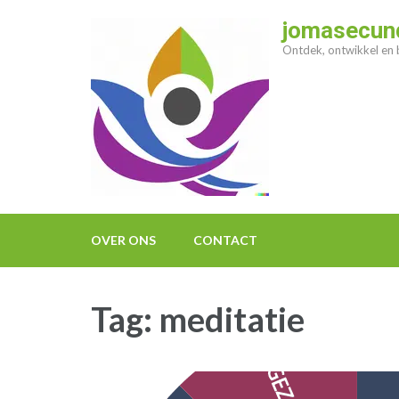
Ga
jomasecund
naar
Ontdek, ontwikkel en b
inhoud
(druk
op
enter)
OVER ONS
CONTACT
Tag:
meditatie